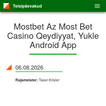
Teisipäevakud
Mostbet Az Most Bet
Casino Qeydiyyat, Yukle
Android App
06.08.2026
Rajameister:
Taavi Kiisler