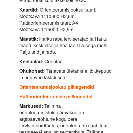
Finiš:
Finiš suletakse kell 20:30
Kaardid:
Orienteerumisjooksu kaart:
Mõõtkava 1: 10000 H2,5m
Rattaorienteerumiskaart: A4
Mõõtkava 1:15000 H2,5m
Maastik:
Harku raba terviserajad ja Harku
mäed, keskmise ja hea läbitavusega mets.
Palju teid ja radu.
Keelualad:
Õuealad
Ohukohad:
Tänavate ületamine, tõkkepuud
ja erinevad takistused.
Orienteerumisjooksu piltlegendid
Rattaorienteerumise piltlegendid
Märkused:
Tallinna
orienteerumisteisipäevakud on
argipäevaõhtune kogu pere
tervisespordiüritus, orienteeruda saab igal
teisipäeval aprillist septembrini. Tallinna